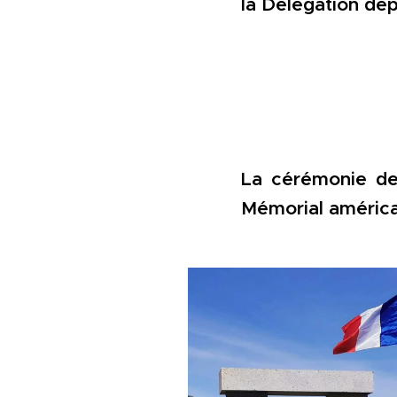
la Délégation dé
La cérémonie d
Mémorial américa