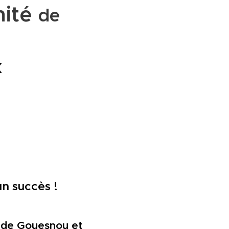
mité
de
X
n succès !
e de Gouesnou et