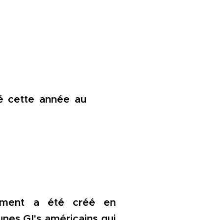
 cette année au
ment a été créé en
unes GI's américains qui