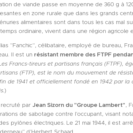
 ration de viande passe en moyenne de 360 g à 12
santes en zone rurale que dans les grands centre
 pénuries alimentaires sont dans tous les cas mal s
 temps ordinaire, vivent dans une région agricole 
ias "Fanchic", célibataire, employé de bureau, Fr
résistant membre des FTPF pendan
eau. Il est un
Les Francs-tireurs et partisans français (FTPF), 
artisans (FTP), est le nom du mouvement de résist
fin de 1941 et officiellement fondé en 1942 par la 
s.
)
Jean Sizorn du "Groupe Lambert"
 recruté par
, 
érations de sabotage contre l'occupant, visant n
es pylônes électriques. Le 21 mai 1944, il est arrê
erneau" d'Herbert Schaad.