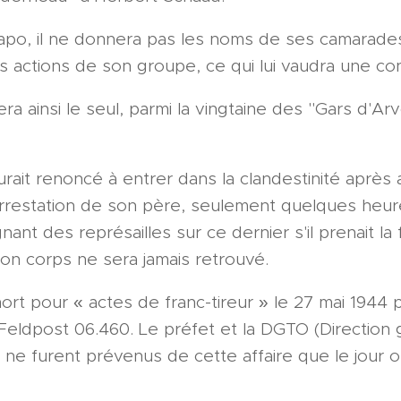
apo, il ne donnera pas les noms de ses camarades
es actions de son groupe, ce qui lui vaudra une c
a ainsi le seul, parmi la vingtaine des "Gars d'Arv
ait renoncé à entrer dans la clandestinité après 
arrestation de son père, seulement quelques heur
gnant des représailles sur ce dernier s'il prenait la fu
Son corps ne sera jamais retrouvé.
rt pour « actes de franc-tireur » le 27 mai 1944 pa
on Feldpost 06.460. Le préfet et la DGTO (Direction
) ne furent prévenus de cette affaire que le jour o