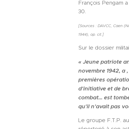
François Pengam a é
30.
[Sources : DAVCC, Caen (Not
1944), op. cit.]
Sur le dossier mili
« Jeune patriote a
novembre 1942, a ,
premières opératio
d'initiative et de
combat… est tombé
qu'il n'avait pas vo
Le groupe F.T.P. a
répertorié à son acti