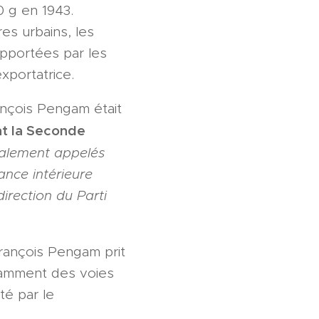
0 g en 1943.
s urbains, les
upportées par les
exportatrice.
ançois Pengam était
t la Seconde
également appelés
ance intérieure
direction du Parti
François Pengam prit
otamment des voies
té par le