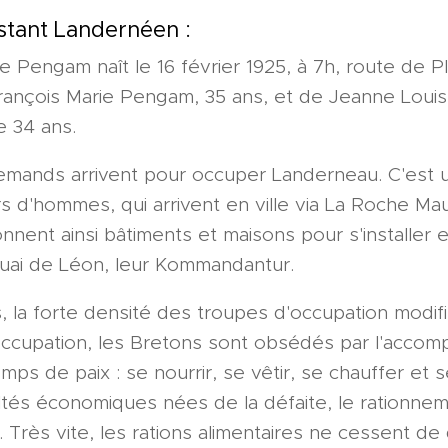
istant Landernéen :
e Pengam naît le 16 février 1925, à 7h, route de Pl
rançois Marie Pengam, 35 ans, et de Jeanne Louis
e 34 ans.
llemands arrivent pour occuper Landerneau. C'est u
rs d'hommes, qui arrivent en ville via La Roche Mau
onnent ainsi bâtiments et maisons pour s'installer
quai de Léon, leur Kommandantur.
 la forte densité des troupes d'occupation modif
l'occupation, les Bretons sont obsédés par l'accom
emps de paix : se nourrir, se vêtir, se chauffer et 
ultés économiques nées de la défaite, le rationnem
 Très vite, les rations alimentaires ne cessent de 