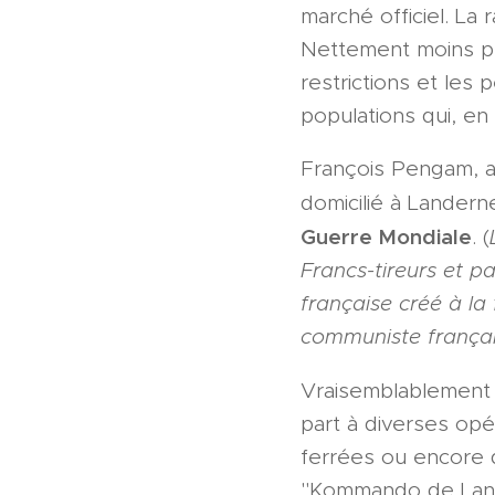
marché officiel. La
Nettement moins pe
restrictions et les
populations qui, en
François Pengam, al
domicilié à Landern
Guerre Mondiale
. (
Francs-tireurs et p
française créé à la 
communiste françai
Vraisemblablement
part à diverses op
ferrées ou encore d
"Kommando de Land