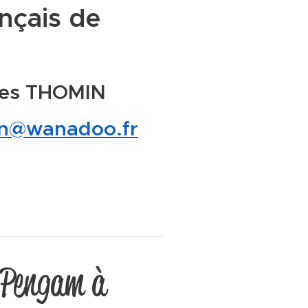
nçais de
ves THOMIN
in@wanadoo.fr
 Pengam à