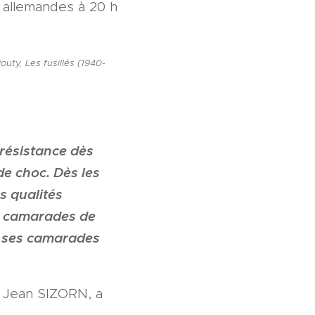
s allemandes à 20 h
uty, Les fusillés (1940-
résistance dès
e choc. Dès les
s qualités
es camarades de
e ses camarades
r Jean SIZORN, a