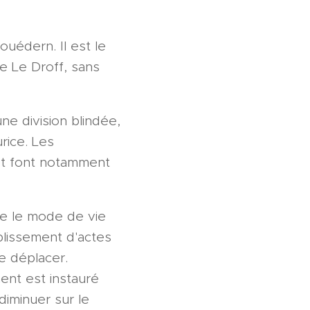
ouédern. Il est le
e Le Droff, sans
ne division blindée,
rice. Les
 et font notamment
ie le mode de vie
plissement d'actes
se déplacer.
ent est instauré
diminuer sur le