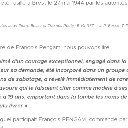
té fusillé à Brest le 27 mai 1944 par les autorité
es Jean-Pierre Besse et Thomas Pouty) B VII 1177. – J.-P. Besse, T. Po
taire de François Pengam, nous pouvons lire :
nimé d'un courage exceptionnel, engagé dans la 
 sur sa demande, été incorporé dans un groupe d
ns de sabotage, a révélé immédiatement de rare
 bravoure qui le faisaient citer comme modèle à s
 à 19 ans, emportant dans la tombe les noms d
ulu livrer »
…
uquel participait François PENGAM, commandé pa
f :