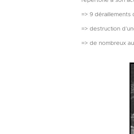
=> 9 déraillements 
=> destruction d'u
=> de nombreux au